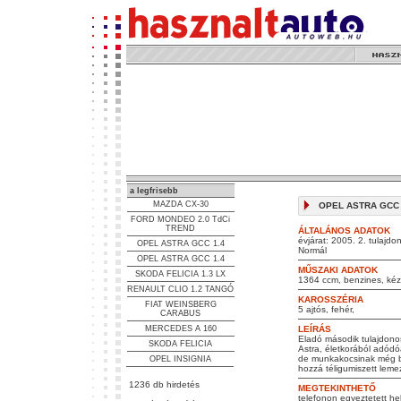
a legfrisebb
MAZDA CX-30
OPEL ASTRA GCC 1.
FORD MONDEO 2.0 TdCi
TREND
ÁLTALÁNOS ADATOK
évjárat: 2005. 2. tulajdo
OPEL ASTRA GCC 1.4
Normál
OPEL ASTRA GCC 1.4
MŰSZAKI ADATOK
SKODA FELICIA 1.3 LX
1364 ccm, benzines, kézi
RENAULT CLIO 1.2 TANGÓ
KAROSSZÉRIA
FIAT WEINSBERG
5 ajtós, fehér,
CARABUS
MERCEDES A 160
LEÍRÁS
Eladó második tulajdonos
SKODA FELICIA
Astra, életkorából adódóa
de munkakocsinak még bi
OPEL INSIGNIA
hozzá téligumiszett leme
1236 db hirdetés
MEGTEKINTHETŐ
telefonon egyeztetett he