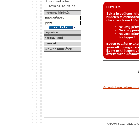
Utolsó módosítás:
2026.03.26. 21:59
Figyelem!
ingyenes hirdetés
Sok a becsületes hir
hirdetés telefonszáma
nincs rendesen kitölt
Ne utalj pénz
Ne küldj pén
regisztráció
Ne utalj pénz
honlapjuk!
használt autók
motorok
Bevett csalási gyakor
vásárolta, magyar ren
kedvenc hirdetések
És ne neki, hanem a s
átvetted az autót/moto
Az autó használtpiaci ér
©2004 hasznaltauto.