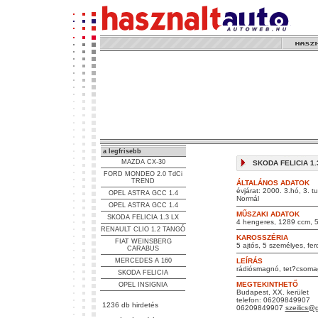
a legfrisebb
MAZDA CX-30
SKODA FELICIA 1.3
FORD MONDEO 2.0 TdCi
TREND
ÁLTALÁNOS ADATOK
évjárat: 2000. 3.hó, 3. t
OPEL ASTRA GCC 1.4
Normál
OPEL ASTRA GCC 1.4
MŰSZAKI ADATOK
SKODA FELICIA 1.3 LX
4 hengeres, 1289 ccm, 5
RENAULT CLIO 1.2 TANGÓ
KAROSSZÉRIA
FIAT WEINSBERG
5 ajtós, 5 személyes, fer
CARABUS
MERCEDES A 160
LEÍRÁS
rádiósmagnó, tet?csomag
SKODA FELICIA
MEGTEKINTHETŐ
OPEL INSIGNIA
Budapest, XX. kerület
telefon: 06209849907
1236 db hirdetés
06209849907
szeilics@