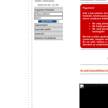
Utolsó módosítás:
2026.03.26. 21:59
Figyelem!
ingyenes hirdetés
Sok a becsületes hir
hirdetés telefonszáma
nincs rendesen kitölt
Ne utalj pénz
regisztráció
Ne küldj pén
Ne utalj pénz
használt autók
honlapjuk!
motorok
Bevett csalási gyakor
kedvenc hirdetések
vásárolta, magyar ren
És ne neki, hanem a s
átvetted az autót/moto
Az autó használtpiaci ér