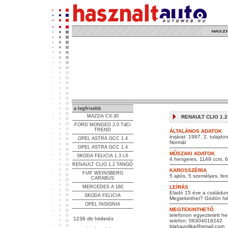
a legfrisebb
MAZDA CX-30
RENAULT CLIO 1.2 
FORD MONDEO 2.0 TdCi
TREND
ÁLTALÁNOS ADATOK
évjárat: 1997. 2. tulajd
OPEL ASTRA GCC 1.4
Normál
OPEL ASTRA GCC 1.4
MŰSZAKI ADATOK
SKODA FELICIA 1.3 LX
4 hengeres, 1149 ccm, 60
RENAULT CLIO 1.2 TANGÓ
KAROSSZÉRIA
FIAT WEINSBERG
5 ajtós, 5 személyes, fer
CARABUS
MERCEDES A 160
LEÍRÁS
Eladó 15 éve a családun
SKODA FELICIA
Megtekinthet? Gödön hét
OPEL INSIGNIA
MEGTEKINTHETŐ
telefonon egyeztetett he
1236 db hirdetés
telefon: 06304018242
blahazolika@gmail.com