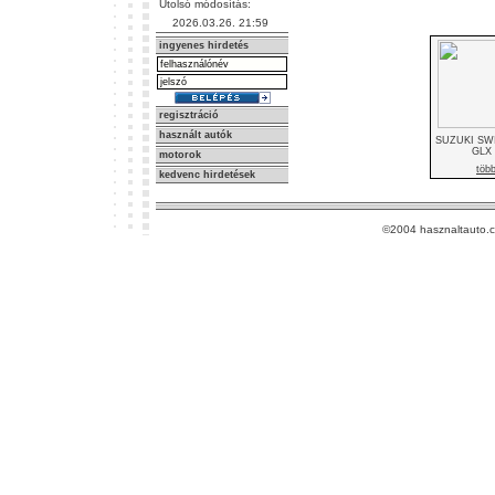
Utolsó módosítás:
2026.03.26. 21:59
ingyenes hirdetés
regisztráció
használt autók
SUZUKI SWI
GLX
motorok
töb
kedvenc hirdetések
©2004 hasznaltauto.