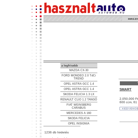
a legfrisebb
MAZDA CX-30
FORD MONDEO 2.0 TdCi
TREND
OPEL ASTRA GCC 1.4
OPEL ASTRA GCC 1.4
SMART
SKODA FELICIA 1.3 LX
2,050,000 Ft
RENAULT CLIO 1.2 TANGÓ
600 ccm, 61 L
FIAT WEINSBERG
CARABUS
MERCEDES A 160
SKODA FELICIA
OPEL INSIGNIA
1236 db hirdetés