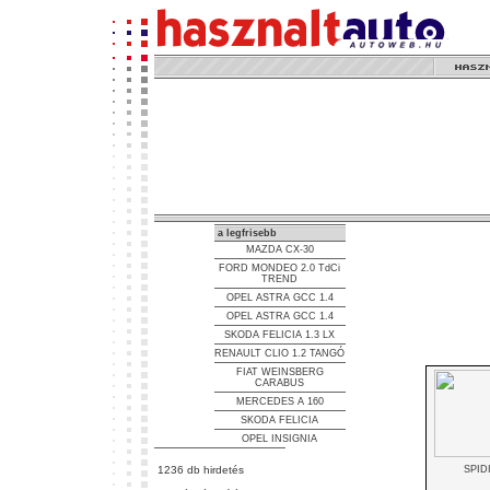
a legfrisebb
MAZDA CX-30
FORD MONDEO 2.0 TdCi
TREND
OPEL ASTRA GCC 1.4
OPEL ASTRA GCC 1.4
SKODA FELICIA 1.3 LX
RENAULT CLIO 1.2 TANGÓ
FIAT WEINSBERG
CARABUS
MERCEDES A 160
SKODA FELICIA
OPEL INSIGNIA
1236 db hirdetés
SPID