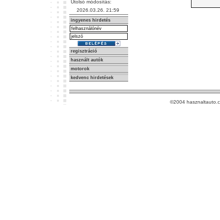
Utolsó módosítás:
2026.03.26. 21:59
ingyenes hirdetés
regisztráció
használt autók
motorok
kedvenc hirdetések
©2004 hasznaltauto.