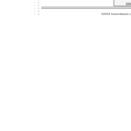
több
©2004 hasznaltauto.