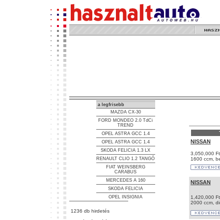
a legfrisebb
MAZDA CX-30
FORD MONDEO 2.0 TdCi
TREND
OPEL ASTRA GCC 1.4
NISSAN
OPEL ASTRA GCC 1.4
SKODA FELICIA 1.3 LX
3,050,000 Ft
RENAULT CLIO 1.2 TANGÓ
1600 ccm, b
FIAT WEINSBERG
CARABUS
MERCEDES A 160
NISSAN
SKODA FELICIA
OPEL INSIGNIA
1,420,000 Ft
2000 ccm, di
1236 db hirdetés