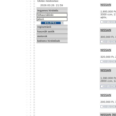
Utolsó módosítás:
NISSAN
2026.03.26. 21:59
ingyenes hirdetés
1,800,000 Ft
3300 ccm, 17
ajtós,
regisztráció
NISSAN
használt autók
motorok
300,000 Ft, 
kedvenc hirdetések
NISSAN
320,000 Ft, 
NISSAN
1,390,000 Ft
2800 ccm, 12
NISSAN
200,000 Ft,
NISSAN 350