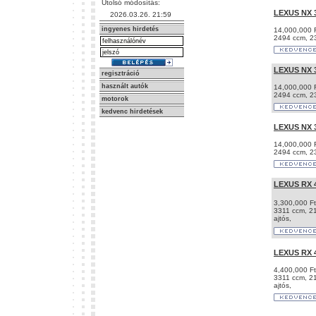
Utolsó módosítás:
LEXUS NX 
2026.03.26. 21:59
ingyenes hirdetés
14,000,000 F
2494 ccm, 23
LEXUS NX 
regisztráció
használt autók
14,000,000 F
2494 ccm, 23
motorok
kedvenc hirdetések
LEXUS NX 
14,000,000 F
2494 ccm, 23
LEXUS RX 
3,300,000 Ft
3311 ccm, 21
ajtós,
LEXUS RX 
4,400,000 Ft
3311 ccm, 21
ajtós,