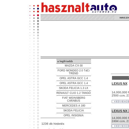
a legfrisebb
MAZDA CX-30
FORD MONDEO 2.0 TdCi
TREND
OPEL ASTRA GCC 1.4
OPEL ASTRA GCC 1.4
LEXUS NX
SKODA FELICIA 1.3 LX
14,000,000 F
RENAULT CLIO 1.2 TANGÓ
2500 ccm, 23
FIAT WEINSBERG
CARABUS
MERCEDES A 160
SKODA FELICIA
LEXUS NX 
OPEL INSIGNIA
14,000,000 F
2494 ccm, 23
1236 db hirdetés