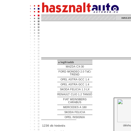
a legfrisebb
MAZDA CX-30
FORD MONDEO 2.0 TdCi
TREND
OPEL ASTRA GCC 1.4
OPEL ASTRA GCC 1.4
SKODA FELICIA 1.3 LX
RENAULT CLIO 1.2 TANGÓ
FIAT WEINSBERG
CARABUS
MERCEDES A 160
SKODA FELICIA
OPEL INSIGNIA
1236 db hirdetés
üléshu