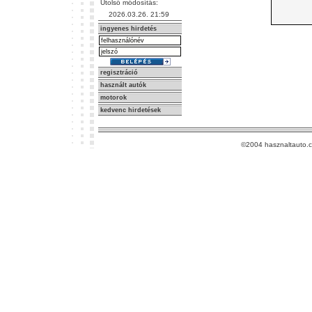
Utolsó módosítás:
2026.03.26. 21:59
ingyenes hirdetés
regisztráció
használt autók
motorok
kedvenc hirdetések
©2004 hasznaltauto.